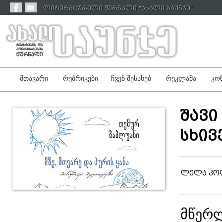
ლიტერატურული ჟურნალი "ახალი საუნჯე"
მთავარი
რუბრიკები
ჩვენ შესახებ
რეკლამა
კონ
შავი
სხივ
ლელა კო
მწერლ