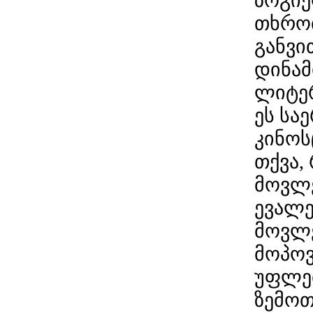
ზოგიე
თხრობ
განვი
დინამ
ლიტერ
ეს სა
კინოს
თქვა,
მოვლე
ევალე
მოვლე
მოპოვ
უფლებ
ზემოთ 