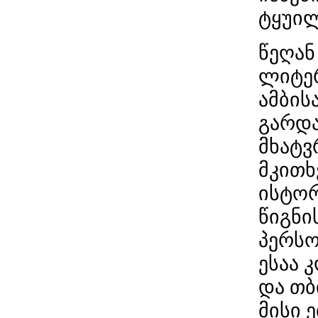
ტყუილ
წეღან
ლიტერ
ამბის
გარდა
მხატვ
მკით
ისტორ
წიგნი
პერსო
ესაა
და თბ
მისი 