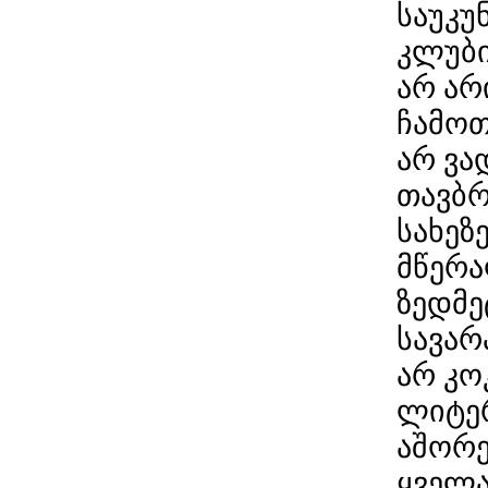
საუკუ
კლუბი
არ არ
ჩამოთ
არ ვა
თავბრ
სახეზ
მწერა
ზედმე
სავარ
არ კო
ლიტერ
აშორე
ყველა