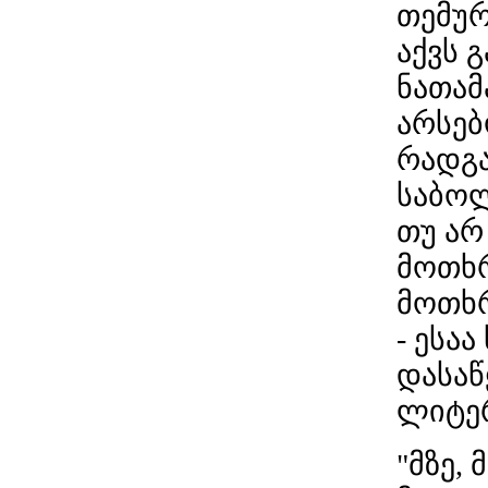
თემურ
აქვს 
ნათამ
არსებ
რადგა
საბოლ
თუ არ
მოთხრ
მოთხრ
- ესა
დასაწ
ლიტერ
"მზე, 