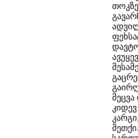
თოკზე
გავარ
ადვილ
ფეხსა
დავტო
ავუყე
მესამ
გაცრე
გაირღ
მეცვა
კიდევ
კარგი
მეთქი