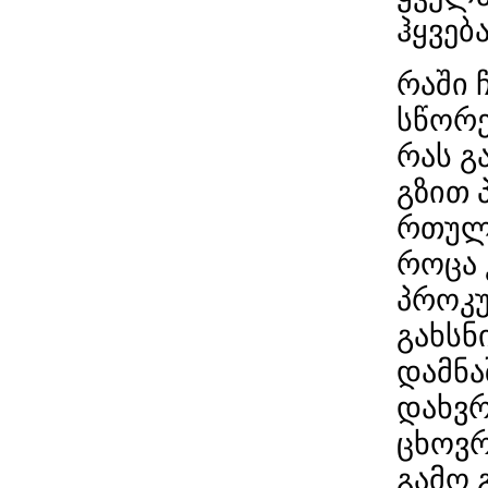
ჰყვება
რაში 
სწორე
რას გ
გზით 
რთული
როცა 
პროკუ
გახსნ
დამნა
დახვრ
ცხოვრ
გამო 