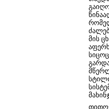
გაიღო
წინაა
რომელ
ძალებ
მის ც
აფერხ
სიცოც
გარდა
მწერლ
სტილი
სისტე
მახინ
თითო