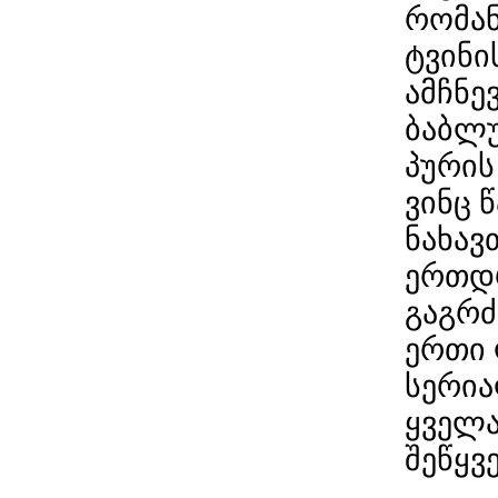
რომან
ტვინი
ამჩნე
ბაბლუ
პურის
ვინც 
ნახავ
ერთდ
გაგრძ
ერთი 
სერია
ყველა
შეწყვ