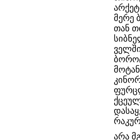
არქეტ
მერე 
თან თ
სიბნე
ველში
ბოროტ
მოტან
კინორ
ფურცლ
ქცეულ
დასაყ
რაკურ
არა მ