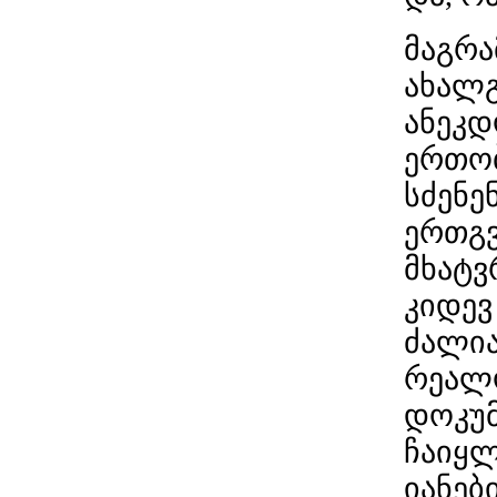
მაგრა
ახალგ
ანეკდ
ერთობ
სძენე
ერთგვ
მხატვ
კიდევ
ძალია
რეალო
დოკუმ
ჩაიყლ
იანებ