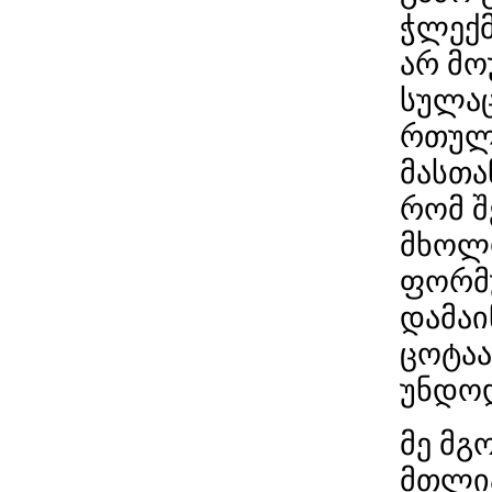
ჭლექმ
არ მო
სულაც
რთული
მასთა
რომ შ
მხოლო
ფორმუ
დამაი
ცოტაა
უნდოდ
მე მგ
მთლია