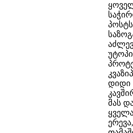
ყოველ
საჭირ
პოსტს
საზოგ
აძლევ
უტოპი
პროტე
კვაზი
დიდი
კავში
მას დ
ყველა
ერევა
თამაშ