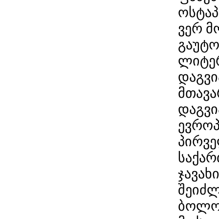
ოსტაპ
ვერ მ
გაუტო
ლიტერ
დაგვი
მთავა
დაგვი
ევროპ
პირვ
საქა
ჯავახ
შეიძლ
ბოლო