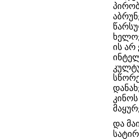
პირობ
აბრუნ
წარსუ
ხელოვ
ის არ
ინტე
კულტუ
სწორე
დანახ
კინოს
მაყურ
და მა
სატირ