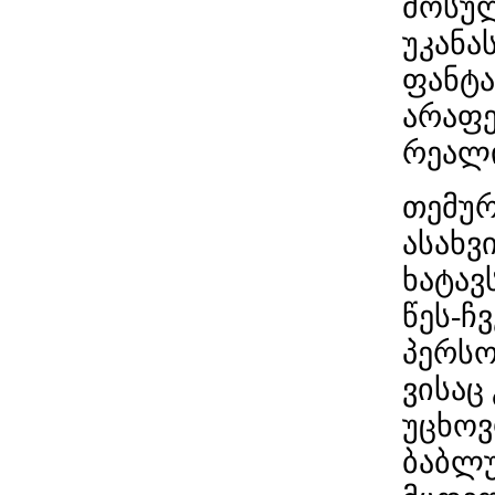
მოსულ
უკანა
ფანტა
არაფე
რეალი
თემურ
ასახვ
ხატავ
წეს-ჩ
პერსო
ვისაც
უცხოვ
ბაბლუ