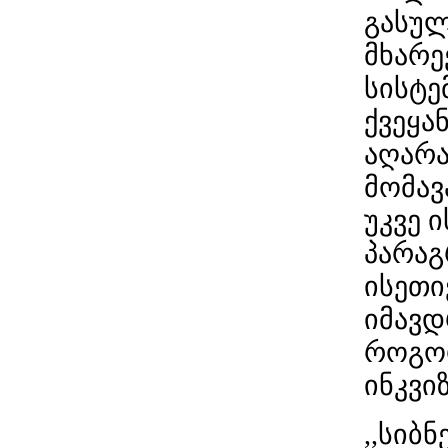
გასულ
მხარე
სისტე
ქვეყა
აღარა
მომავ
უკვე 
პარაგ
ისეთი
იმავდ
როგორ
ინკვი
,,სიბ