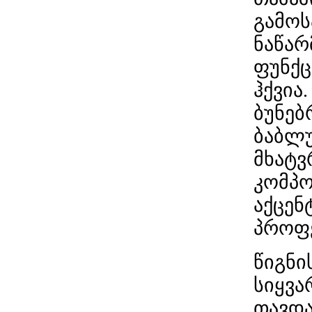
გამოს
ნაწარ
ფუნქც
ჰქვია
ბუნებ
ბაბლუ
მხატვ
კომპო
აქცენ
პროფე
წიგნი
სიყვა
თავდა