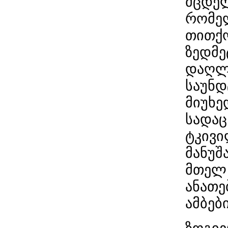
მცდელ
რომელ
თითქო
ზედმე
დაღლი
საუნდ
მიუხე
სადაც
ტკივი
მანუშ
მთელ 
ანათე
ამბებ