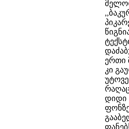
მელოდ
,,ბაკ
პიკარ
წიგნი
ტექსტ
დაძაბ
ერთი 
კი გა
უტოვე
რაღაც
დიდი
ფონზე
გააბე
ფანებ