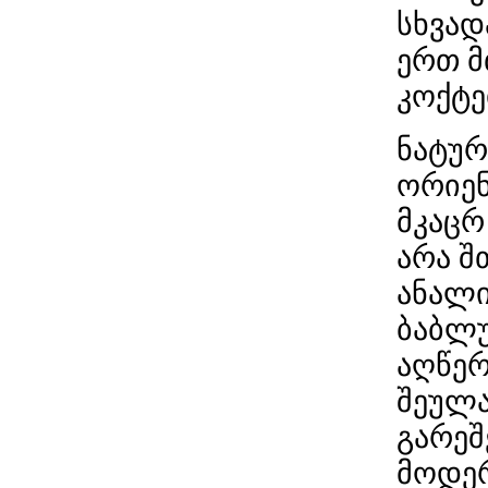
სხვად
ერთ მ
კოქტე
ნატურ
ორიენ
მკაცრ
არა შ
ანალი
ბაბლუ
აღწერ
შეულა
გარეშ
მოდე