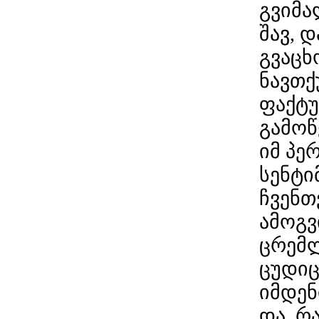
გვიმა
შავ, 
გვაცხ
ნავთქ
ფაქტუ
გამოწ
იმ პე
სენტი
ჩვენთ
ამოგვ
ცრემლ
ცუდიც
იმდენ
და, რ