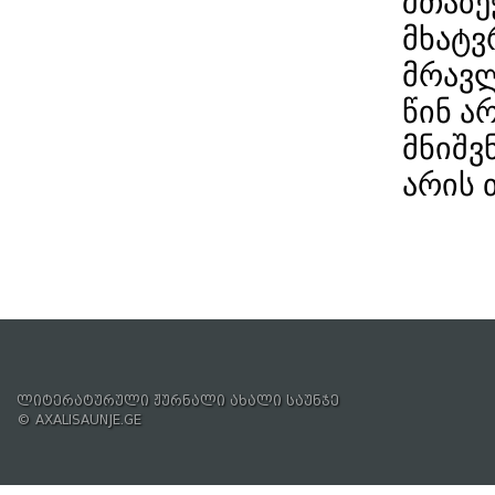
შთაბე
მხატვ
მრავლ
წინ ა
მნიშვ
არის 
ლიტერატურული ჟურნალი ახალი საუნჯე
© AXALISAUNJE.GE