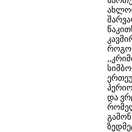
სართუ
ახლოდ
შარვა
წაკით
კავში
როგორ
,,კრი
სიმბო
ერთეუ
პერიო
და ვრ
რომელ
გამონ
ზედმე