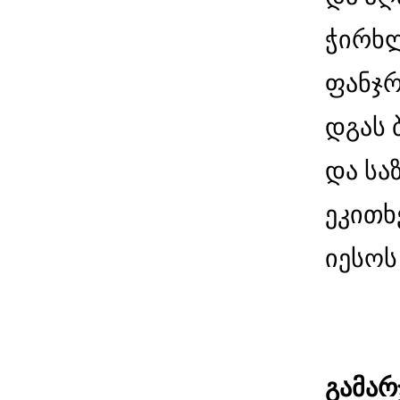
ჭირხ
ფანჯრ
დგას 
და სა
ეკითხე
იესოს
გამარ