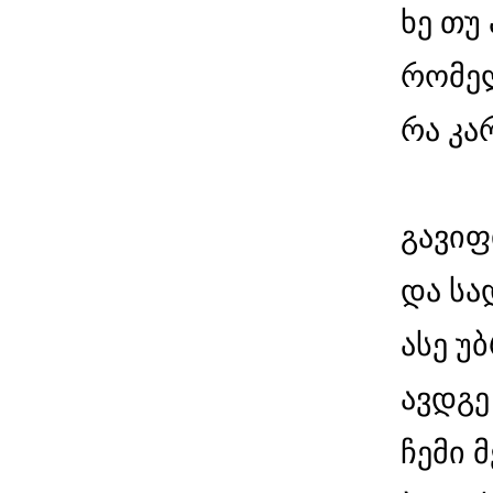
ხე თუ
რომელ
რა კა
გავი
და სა
ასე უ
ავდგე
ჩემი 