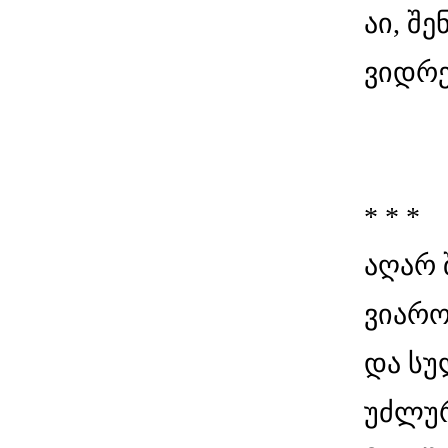
აი, შ
ვიდრე
* * *
აღარ 
ვიარო
და სუ
უძლურ