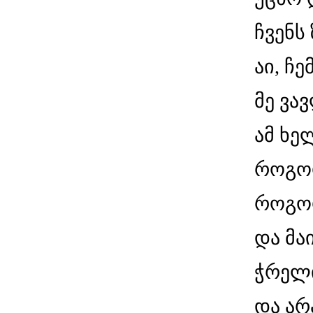
ჩვენს
აი, ჩე
მე ვა
ამ ხე
როგორ
როგორ
და მა
ჭრელი
და არ