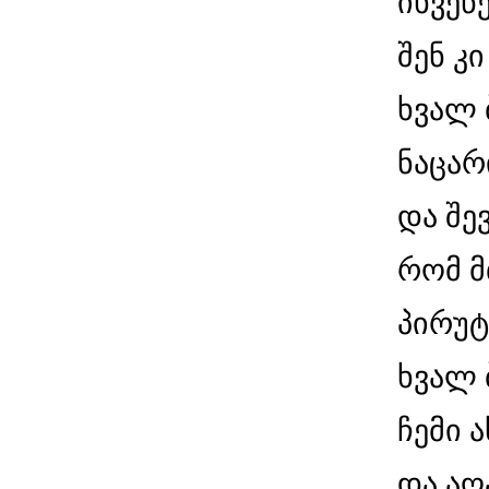
იხვეწ
შენ კ
ხვალ 
ნაცარ
და შე
რომ მ
პირუტ
ხვალ 
ჩემი 
და აღ