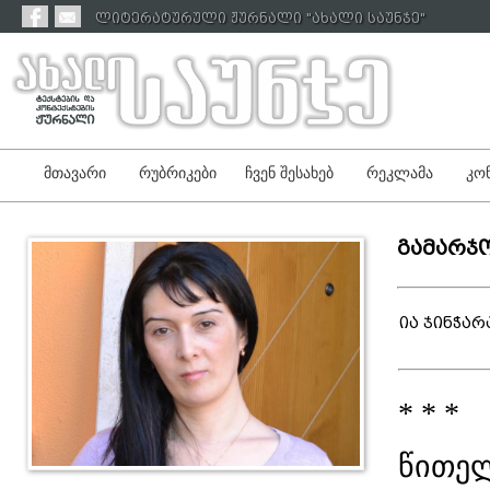
ლიტერატურული ჟურნალი "ახალი საუნჯე"
მთავარი
რუბრიკები
ჩვენ შესახებ
რეკლამა
კონ
გამარჯო
ია ჯინჭარ
* * *
წითელ