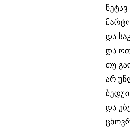
ნეტავ 
მარტო
და სა
და ოთ
თუ გა
არ უნ
ბედუი
და უბ
ცხოვრ