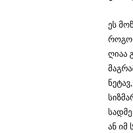
ეს მოწ
როგორ
ღიაა 
მაგრა
ნეტავ
სიზმა
სადმე
ან იმ 