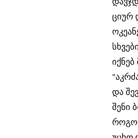
დავჯდ
ციურ 
ოკეანე
სხვებ
იქნებ
"აკრძ
და შე
შენი 
როგორ
უცხო 