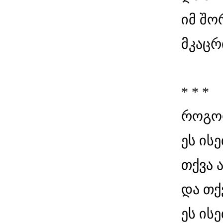
იმ შო
მკაცრ
* * *
როგორ
ეს ის
თქვა 
და თქვ
ეს ის