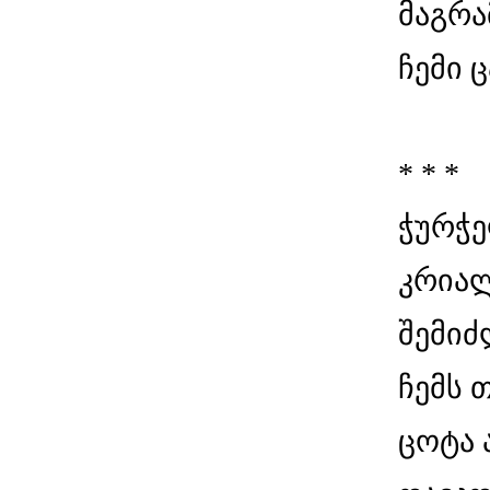
მაგრა
ჩემი 
* * *
ჭურჭ
კრიალ
შემიძ
ჩემს 
ცოტა 