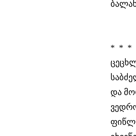
ბალახ
* * *
ცეცხლ
საბძ
და მ
ვედრო
ფიწლ