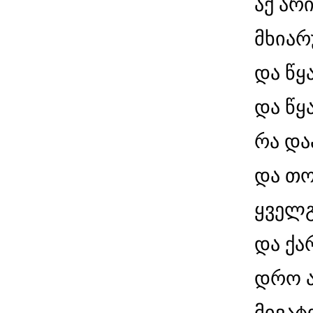
აქ არ
მხიარ
და წყ
და წყ
რა და
და თ
ყველგ
და ქა
დრო ა
მივატ