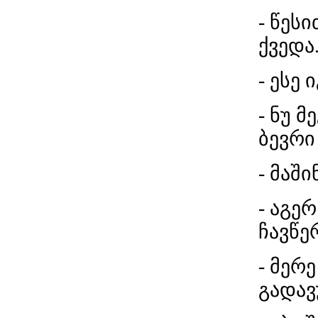
- წეს
ქვედა.
- ესე 
- ნუ მ
ბევრი 
- მაშ
- აგერ
ჩავწე
- მერე
გადავ