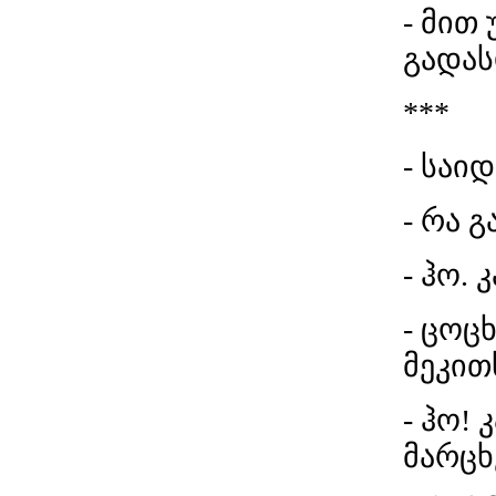
- მით
გადას
***
- საიდ
- რა 
- ჰო. კ
- ცოცხ
მეკით
- ჰო!
მარცხ