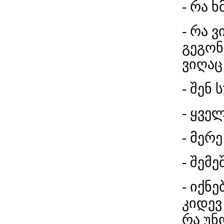
- რა ხ
- რა ვ
გეგონ
ვიღაც
- შენ
- ყვე
- მერ
- შემე
- იქნ
კიდევ 
რა უნ