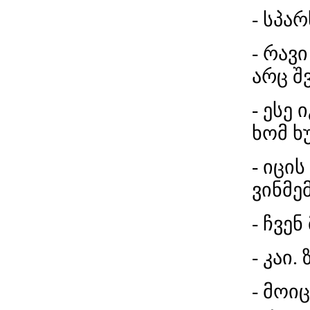
- სპა
- რავი
არც შ
- ესე 
ხომ ხ
- იცის
ვინმე
- ჩვე
- კაი
- მოი