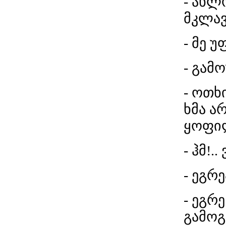
- ახლ
მკლავ
- მე უ
- გამო
- ოთხ
ხმა ა
ყოფი
- ჰმ!..
- ეგრე
- ეგრ
გამოგ