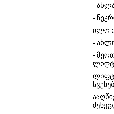
- ახლ
- ნეკ
ილო ი
- ახლ
- მეო
ლიფტი
ლიფტთ
სვენებ
ააღწი
შეხედ