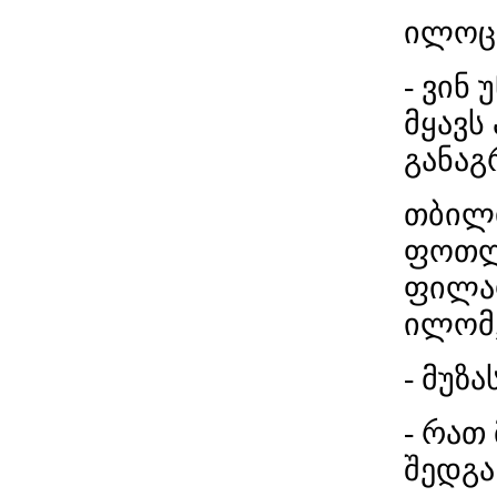
ილოც 
- ვინ
მყავს 
განაგ
თბილი
ფოთლე
ფილარ
ილომ,
- მუზ
- რათ
შედგა