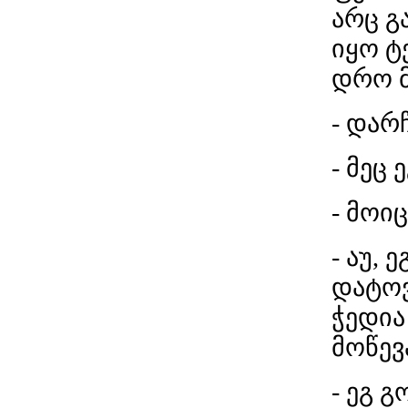
არც გ
იყო ტ
დრო 
- დარ
- მეც 
- მოი
- აუ, 
დატოვ
ჭედია
მოწევ
- ეგ 