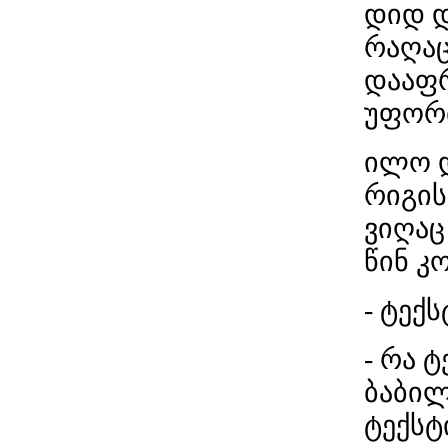
დიდ დ
რაღაც
დააფრ
უფორ
ილო დ
რიგის
ვიღაც
წინ კ
- ტექ
- რა 
ბაბილ
ტექსტ