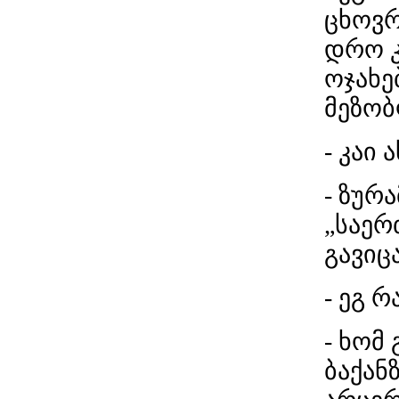
ცხოვრ
დრო კ
ოჯახე
მეზობ
- კაი 
- ზურ
„საერ
გავიც
- ეგ 
- ხომ
ბაქან