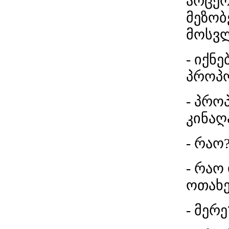
არცერ
მეზობ
მოსვლ
- იქნე
პროპო
- პროპ
კინაღ
- რაო
- რაო
ოთახე
- მერე