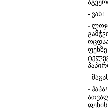
აგვერ
- ვახ!
- ლოჯ
გამჭვ
ოცდაა
ფეხზე
ტელევ
პაპირ
- მაგ
- ჰაჰა
ათვალ
ფეხის