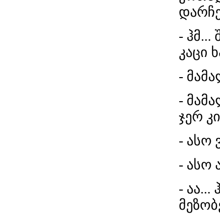
დარჩე
- ჰმ..
კაცი 
- მამ
- მამ
ჯერ კ
- ასო 
- ასო 
- აა..
მეზობ