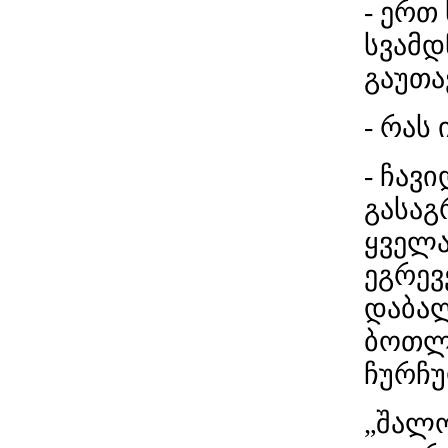
- ერთ
სვამდ
გაუთა
- რას
- ჩავ
გასა
ყველა
ეგრევ
დაბალ
ბოთლი
ჩურჩ
„შალო