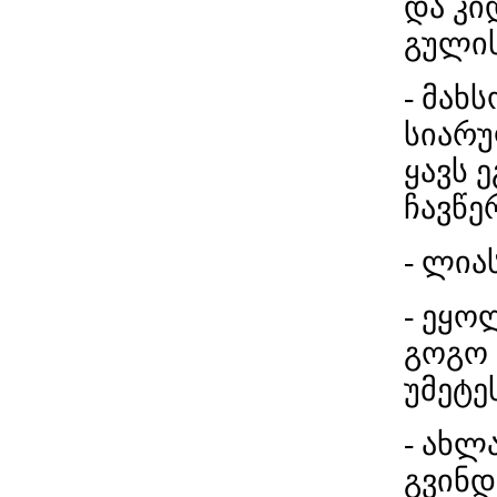
და კი
გულის
- მახ
სიარუ
ყავს 
ჩავწე
- ლია
- ეყო
გოგო 
უმეტე
- ახლ
გვინდა