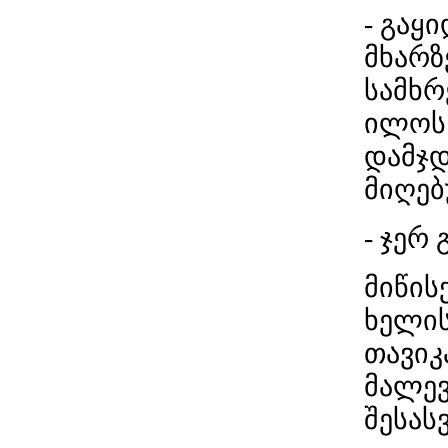
- გაყ
მხარზ
სამხრ
ილოს 
დამჯდ
მიღებ
- ჯერ
მიწის
ხელის
თავიკ
მალევ
შესა