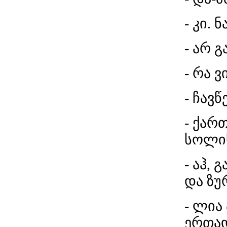
- კი. 
- არ გ
- რა ვი
- ჩავწ
- ქარ
სოლის
- აჰ, 
და ზუ
- ლია
ერთად