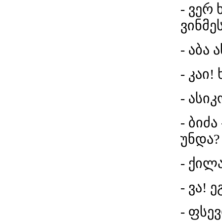
- ვერ
ვინმე
- აბა 
- კაი!
- ასიკ
- ბიძა
უნდა?
- ქილ
- ვა! 
- ფსევ