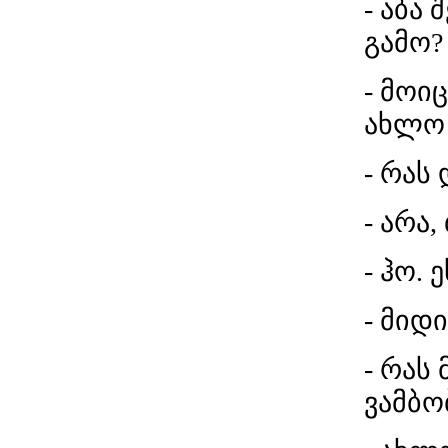
- აბა
გამო?
- მოი
ახლო 
- რას დ
- არა,
- ჰო. ე
- მიდი
- რას 
ვამბობ