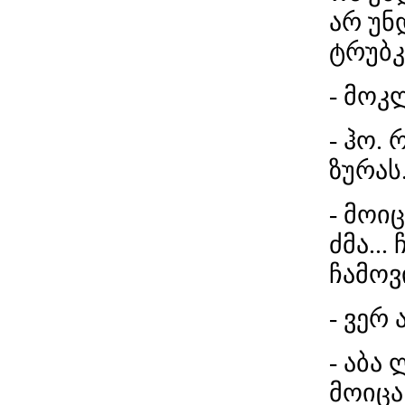
არ უნ
ტრუბკ
- მოკ
- ჰო.
ზურას.
- მოიც
ძმა...
ჩამოვ
- ვერ 
- აბა
მოიცა!