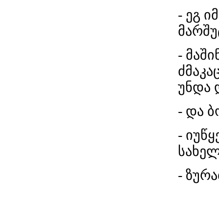
- ეგ ი
მარშუ
- მაშ
ძმაკა
უნდა
- და ბ
- იუწ
სახელ
- ზურ