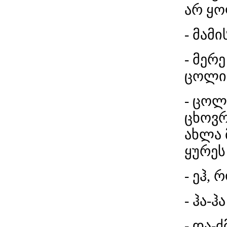
არ ყო
- მამ
- მერ
ცოლი?
- ცოლ
ცხოვრ
ახლა 
ყურეს
- ეჰ,
- ჰა-ჰ
- და-ძ