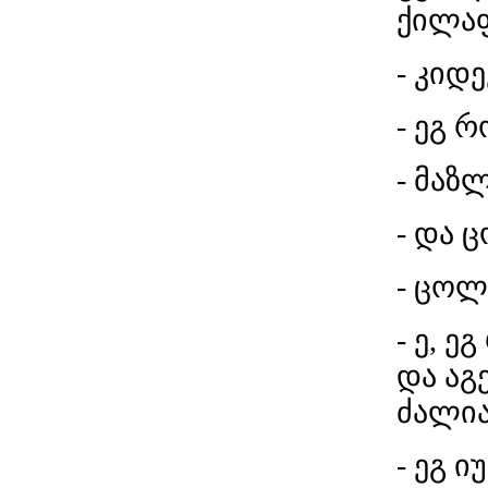
ქილაფ
- კიდე
- ეგ 
- მაზ
- და 
- ცოლ
- ე, 
და ა
ძალია
- ეგ 